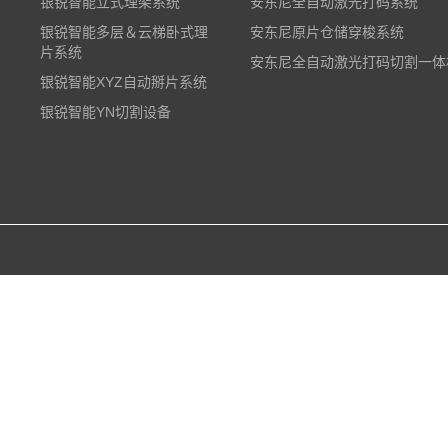
银锐智能立式理架系统
安东尼全自动激光打码系统
银锐智能多层＆云梯卧式理
安东尼原片仓储穿梭系统
片系统
安东尼全自动激光打码切割一体
银锐智能XYZ自动掰片系统
银锐智能YN切割设备