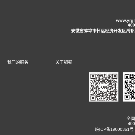
www.yrg
400
安徽省蚌埠市怀远经济开发区禹都
我们的服务
关于银锐
全国
400
皖ICP备19000351号