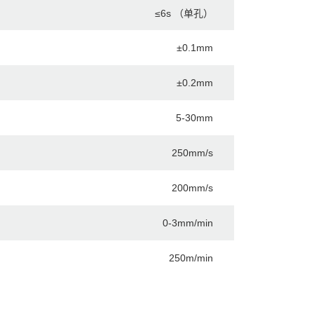
≤6s （单孔）
±0.1mm
±0.2mm
5-30mm
250mm/s
200mm/s
0-3mm/min
250m/min